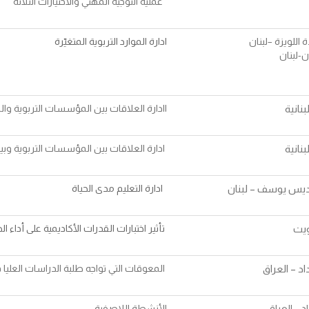
عملية التوجيه المهني والاختيارات الثلاثة
اللويزة –لبنان
ادارة الموارد التربوية المتغيّرة
ن-لبنان
بنانية
اادارة العلاقات بين المؤسسات التربوية و
بنانية
ادارة العلاقات بين المؤسسات التربوية و
ديس يوسف – لبنان
ادارة التعليم مدى الحياة
ويت
تأثير اختبارات القدرات الأكاديمية على أداء ا
د – العراق
المعوقات التي تواجه طلبة الدراسات العليا 
 – العراق
الأنشطة اللاصفية