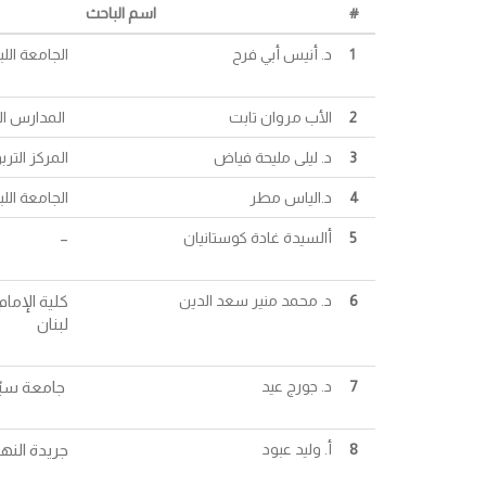
#
اسم الباحث
1
د. أنيس أبي فرح
الجامعة اللبن
2
الأب مروان تابت
المدارس الك
3
د. ليلى مليحة فياض
المركز الترب
4
د.الياس مطر
الجامعة اللبن
5
أالسيدة غادة كوستانيان
–
6
د. محمد منير سعد الدين
كلية الإمام
لبنان
7
د. جورج عيد
جامعة سيّدة
8
أ. وليد عبود
جريدة النها