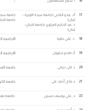
16
أ. سمير قسطنطين
–
17
أد. عبدو القاعي (جامعة سيدة اللويزة –
جامعة سيدة 
لبنان)
جامعة الجنا
د. عبد الحكيم الغزاوي (جامعة الجنان-
لبنان)
18
د. غابي صليبا
االجامعة الل
19
أد.ملحم شاوول
االجامعة الل
20
د. ليلى ديراني
جامعة الق
21
د.عادل أحمد علي
جامعة الك
22
د. علي يوسف حسين
جامعة بغدا
23
د. أحمد بدري
جامعة بغداد