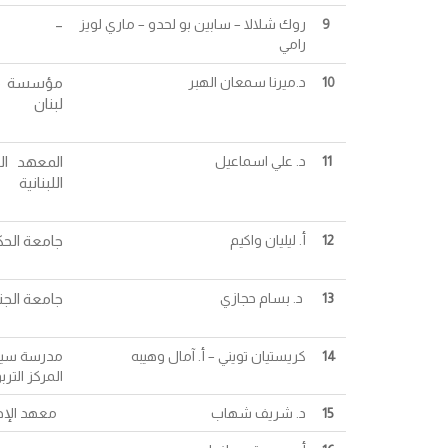
9
روك شلالا – سابين بو لحدو – ماري لويز
–
رامي
0
1
د.ميرنا سمعان الهبر
مؤسسة مركز
لبنان
11
د. علي اسماعيل
المعهد ال
اللبنانية
12
أ. ليليان واكيم
جامعة الحك
13
د. بسام حجازي
جامعة الجنا
14
كريستيان تويني – أ. آمال وهيبه
مدرسة سيدة
المركز الترب
15
د. شريف شهاب
معهد الإدار