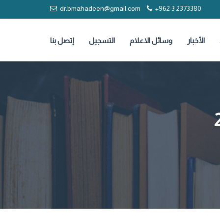
dr.bmahadeen@gmail.com
+962 3 2373380
الأخبار
وسائل الاعلام
التسجيل
إتصل بنا