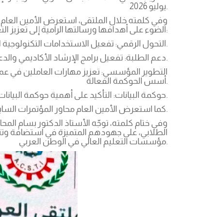
يوليو 2026.
وفي كلمته خلال الملتقى، استعرض الأمين العام ل
الضوء على أهدافها ورسالتها الرامية إلى تعزيز التعاون بين الجامعات العربية. وأكد الدكتور المحادين على محورية دور المنظمة في:
التحول الرقمي: تفعيل الاستخدامات التكنولوجية الحديثة في عمليات القبول والتسجيل لدعم العملية التعليمية في مؤسسات التعليم العالي.
دعم الطلبة: تفعيل برامج الإرشاد الأكاديمي والدعم النفسي للطلبة، والسعي نحو تعزيز التبادل الطلابي بين الجامعات العربية.
أسس الحوكمة الفعالة.
حوكمة البيانات: التأكيد على أهمية حوكمة البيانات في بناء بنية تحتية قوية تدعم اتخاذ قرارات دقيقة وفعالة لصناع القرار في مؤسسات التعليم العالي.
كما استعرض الأمين العام محاور المؤتمرات السابقة للمنظمة، موضحاً كيف تتماشى أنشطة المنظمة وأهدافها مع مستجدات التحول الرقمي واقتصاد المعرفة.
وفي ختام كلمته، توجّه الأستاذ الدكتور بسام المحا
الطلابي، على جهودهم المتميزة في استضافة وتنظ
مؤسسات التعليم العالي في الوطن العربي.