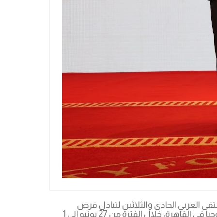
قى العربي الحادي والثلاثين لتبادل فرص
التدريب”، الذي نظمه المجلس العربي للتدريب والإبداع الطلابي، باستضافة كريمة من جامعة مصر للعلوم والتكنولوجيا في القاهرة، خلال الفترة من 27 يونيو إلى 1